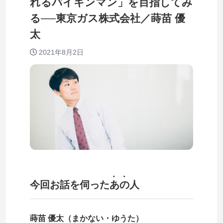
れるバイキンマン」を目指してみ
る──東京ガス株式会社／蒔苗 優
太
2021年8月2日
• •
今回お話を伺った
あの
人
蒔苗 優太（まかない・ゆうた）