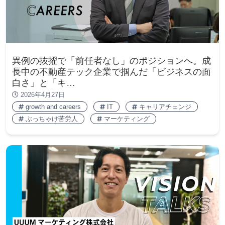
異例の抜擢で「前任者なし」のポジションへ。成
長中の不動産テック企業で掴んだ「ビジネスの面
白さ」と「キ…
2026年4月27日
growth and careers
IT
キャリアチェンジ
ぶっちゃけ苦労人
マーケティング